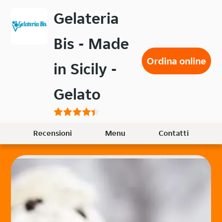
Passa
Gelateria
al
contenuto
Bis - Made
principale
Ordina online
in Sicily -
Gelato
Recensioni
Menu
Contatti